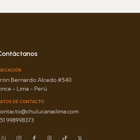
Contáctanos
BICACIÓN
Jirón Bernardo Alcedo #540
ince - Lima - Perú
ATOS DE CONTACTO
contacto@chulucanaslima.com
51 998998373